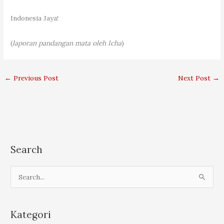
Indonesia
Jaya!
(
laporan pandangan mata oleh Icha
)
←
Previous Post
Next Post
→
Search
S
e
a
r
Kategori