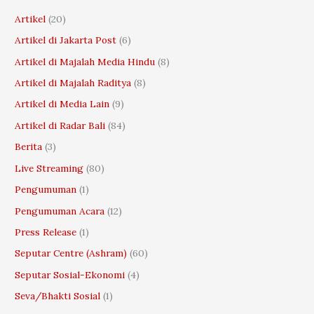
c
Artikel
(20)
h
Artikel di Jakarta Post
(6)
f
o
Artikel di Majalah Media Hindu
(8)
r
Artikel di Majalah Raditya
(8)
:
Artikel di Media Lain
(9)
Artikel di Radar Bali
(84)
Berita
(3)
Live Streaming
(80)
Pengumuman
(1)
Pengumuman Acara
(12)
Press Release
(1)
Seputar Centre (Ashram)
(60)
Seputar Sosial-Ekonomi
(4)
Seva/Bhakti Sosial
(1)