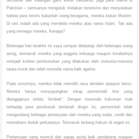
termasuk dari kalangan garis keras Deobandi, juga para ulama di
Pakistan – semuanya mengutuk tindakan terorisme dan menyatakan
bahwa para teroris bukanlah orang beragama, mereka bukan Muslim.
Di sini malah ada yang membela mereka atas nama Islam. Tak ada
yang menegur mereka. Kenapa?
Beberapa hari terakhir ini saya sempat didatangi oleh beberapa orang
asing, termasuk mereka yang anggota keluarga maupun kerabatnya
menjadi korban pembunuhan yang dilakukan oleh manusia-manusia
tanpa moral dan telah menodai nama baik agama.
Pada umumnya, mereka tidak memiliki rasa dendam ataupun benci.
Mereka hanya menyayangkan sikap pemerintah kita yang
dianggapnya terlalu
“lembek”
. Dengan menunda hukuman mati
terhadap para pembunuh berdarah dingin itu, pemerintah telah
mengundang berbagai pertanyaan dari mereka yang sadar, cerah dan
memahami duduk perkaranya.
Termasuk tentang h
u
kum di negeri ini.
Pertanyaan yang muncul dari warga asing baik pendatang maupun