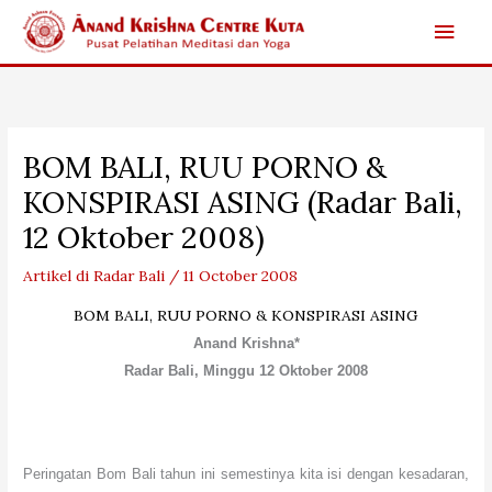
Skip
Main
to
content
Men
BOM BALI, RUU PORNO &
KONSPIRASI ASING (Radar Bali,
12 Oktober 2008)
Artikel di Radar Bali
/
11 October 2008
BOM BALI, RUU PORNO & KONSPIRASI ASING
Anand Krishna*
Radar Bali, Minggu 12 Oktober 2008
Peringatan Bom Bali tahun ini semestinya kita isi dengan kesadaran,