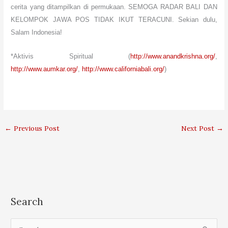
cerita yang ditampilkan di permukaan. SEMOGA RADAR BALI DAN
KELOMPOK JAWA POS TIDAK IKUT TERACUNI.
Sekian dulu,
Salam Indonesia!
*Aktivis Spiritual (
http://www.anandkrishna.org/
,
http://www.aumkar.org/
,
http://www.californiabali.org/
)
←
Previous Post
Next Post
→
Search
S