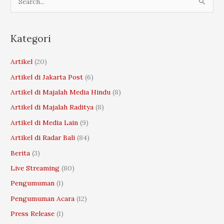
e
a
r
Kategori
c
Artikel
(20)
h
Artikel di Jakarta Post
(6)
f
o
Artikel di Majalah Media Hindu
(8)
r
Artikel di Majalah Raditya
(8)
:
Artikel di Media Lain
(9)
Artikel di Radar Bali
(84)
Berita
(3)
Live Streaming
(80)
Pengumuman
(1)
Pengumuman Acara
(12)
Press Release
(1)