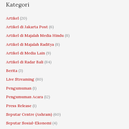
r
Kategori
c
Artikel
(20)
h
Artikel di Jakarta Post
(6)
f
o
Artikel di Majalah Media Hindu
(8)
r
Artikel di Majalah Raditya
(8)
:
Artikel di Media Lain
(9)
Artikel di Radar Bali
(84)
Berita
(3)
Live Streaming
(80)
Pengumuman
(1)
Pengumuman Acara
(12)
Press Release
(1)
Seputar Centre (Ashram)
(60)
Seputar Sosial-Ekonomi
(4)