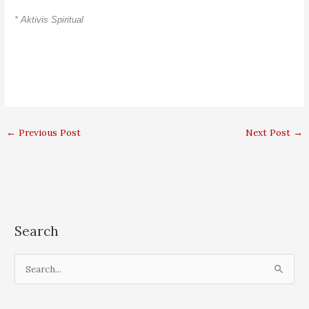
* Aktivis Spiritual
←
Previous Post
Next Post
→
Search
S
e
a