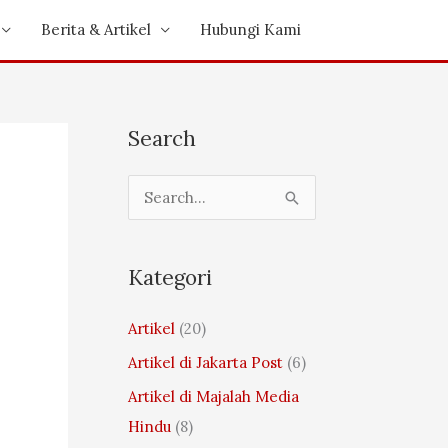
Berita & Artikel
Hubungi Kami
Search
S
e
a
Kategori
r
c
Artikel
(20)
h
Artikel di Jakarta Post
(6)
f
Artikel di Majalah Media
o
Hindu
(8)
r