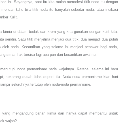
 hari ini. Sayangnya, saat itu kita malah memolesi titik noda itu dengan
 mencari tahu bila titik noda itu hanyalah sekedar noda, atau indikasi
anker Kulit.
ara kimia di dalam bedak dan krem yang kita gunakan dengan kulit kita.
ta sendiri. Satu titik menjelma menjadi dua titik, dua menjadi dua puluh
tup oleh noda. Kecantikan yang selama ini menjadi penawar bagi noda,
sirna. Tak tersisa lagi apa pun dari kecantikan awal itu.
 menutupi noda premanisme pada wajahnya. Karena, selama ini baru
tapi, sekarang sudah tidak seperti itu. Noda-noda premanisme kian hari
hampir seluruhnya tertutup oleh noda-noda premanisme.
k yang mengandung bahan kimia dan hanya dapat membantu untuk
sak wajah?