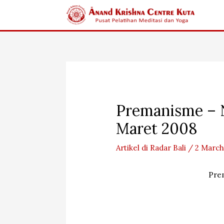
Skip
to
content
Premanisme – N
Maret 2008
Artikel di Radar Bali
/
2 March
Pre