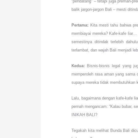
“pendatang” – tetapi juga preman-pr
balik jargon-jargon Bali – mesti diti
Pertama:
Kita mesti tahu bahwa pr
membiayai mereka? Kafe-kafe liar…
semestinya ditindak terlebih dahu
terlambat, dan wajah Bali menjadi leb
Kedua:
Bisnis-bisnis legal yang j
memperoleh rasa aman yang sama da
supaya mereka tidak membutuhkan k
Lalu, bagaimana dengan kafe-kafe lia
pernah mengancam: “Kalau bubar, se
INIKAH BALI?
Tegakah kita melihat Bunda Bali dic