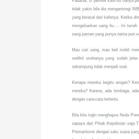
Padahal, si pemilik kafe itu hanya 
tidak yakin bila dia mengantongi IM
yang berasal dari kafenya. Ketika d
mengeluarkan uang itu…. Ini tanah
sang paman yang punya nama pun ses
Mau cari uang, mau beli mobil me
sedikit usahanya yang sudah jelas
sekampung tidak menjadi soal.
Kenapa mereka begitu arogan? Ken
mereka? Karena, ada lembaga, ada
dengan cara-cara tertentu.
Bila kita ingin menghapus Noda Prem
uapaya dari Pihak Kepolisian saja
Premanisme dengan satu suara yang 