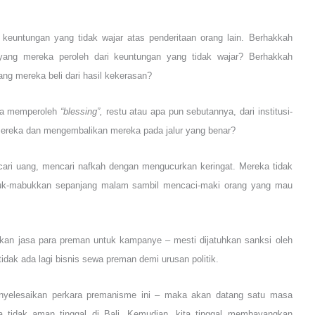
keuntungan yang tidak wajar atas penderitaan orang lain. Berhakkah
ang mereka peroleh dari keuntungan yang tidak wajar? Berhakkah
g mereka beli dari hasil kekerasan?
eka memperoleh
“blessing”,
restu atau apa pun sebutannya, dari institusi-
mereka dan mengembalikan mereka pada jalur yang benar?
ari uang, mencari nafkah dengan mengucurkan keringat. Mereka tidak
abuk-mabukkan sepanjang malam sambil mencaci-maki orang yang mau
kan jasa para preman untuk kampanye – mesti dijatuhkan sanksi oleh
dak ada lagi bisnis sewa preman demi urusan politik.
menyelesaikan perkara premanisme ini – maka akan datang satu masa
 tidak aman tinggal di Bali. Kemudian,
kita tinggal membayangkan