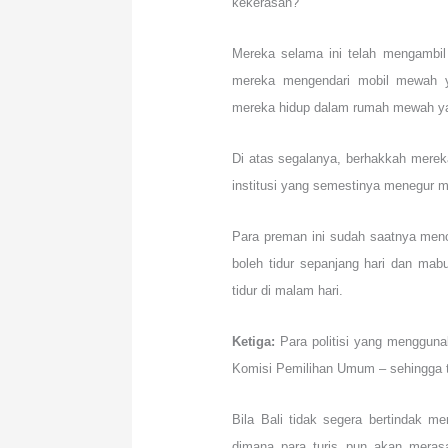
kekerasan?
Mereka selama ini telah mengambil 
mereka mengendari mobil mewah y
mereka hidup dalam rumah mewah yan
Di atas segalanya, berhakkah mer
institusi yang semestinya menegur 
Para preman ini sudah saatnya menc
boleh tidur sepanjang hari dan m
tidur di malam hari.
Ketiga:
Para politisi yang mengguna
Komisi Pemilihan Umum – sehingga ti
Bila Bali tidak segera bertindak 
dimana para turis pun akan merasa