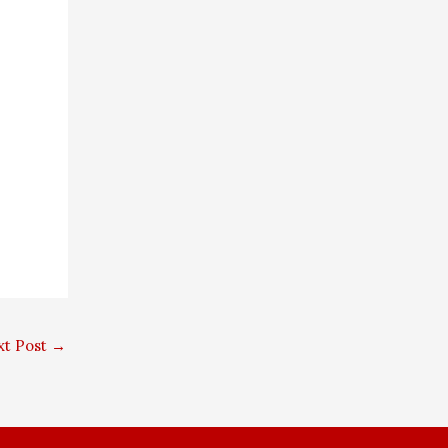
xt Post
→