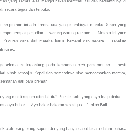
eman yang secara jelas menggunakan identitas Bali dan bersembunyi di
ndak secara tegas dan terbuka.
eman-preman ini ada karena ada yang membiayai mereka. Siapa yang
 tempat-tempat perjudian…. warung-warung remang….. Mereka ini yang
lu. Kucuran dana dari mereka harus berhenti dan segera…. sebelum
ih rusak.
uga selama ini tergantung pada keamanan oleh para preman – mesti
ri pihak berwajib. Kepolisian semestinya bisa mengamankan mereka,
eamanan dari para preman.
r yang mesti segera ditindak itu? Pemilik kafe yang saya kutip diatas
muanya bubar…. Ayo bakar-bakaran sekaligus….” Inilah Bali…..
ulik oleh orang-orang seperti dia yang hanya dapat bicara dalam bahasa