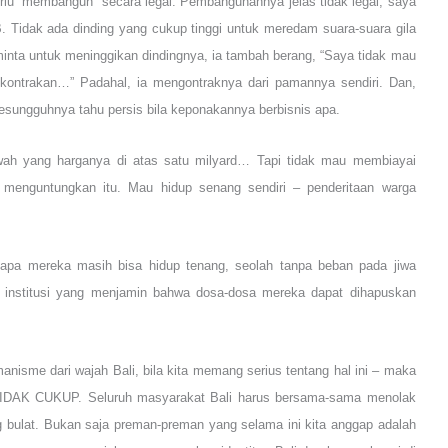
perlu “membangun” secara legal. Pembangunannya jelas tidak legal, saya
B. Tidak ada dinding yang cukup tinggi untuk meredam suara-suara gila
iminta untuk meninggikan dindingnya, ia tambah berang, “Saya tidak mau
 kontrakan…” Padahal, ia mengontraknya dari pamannya sendiri. Dan,
ungguhnya tahu persis bila keponakannya berbisnis apa.
wah yang harganya di atas satu milyard… Tapi tidak mau membiayai
 menguntungkan itu. Mau hidup senang sendiri – penderitaan warga
apa mereka masih bisa hidup tenang, seolah tanpa beban pada jiwa
 institusi yang menjamin bahwa dosa-dosa mereka dapat dihapuskan
anisme dari wajah Bali, bila kita memang serius tentang hal ini – maka
 TIDAK CUKUP. Seluruh masyarakat Bali harus bersama-sama menolak
bulat. Bukan saja preman-preman yang selama ini kita anggap adalah