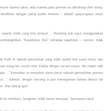
nisme karena takut, atau karena para preman itu dilindungi oleh orang-
erafiliasi dengan partai politik tertentu – adalah upaya-upaya untuk
 seperti inilah yang kita tempuh…. Berulang kali saya menggunakan
membangkitkan “Kepedulian Bali” terhadap wajahnya – namun, tidak
lik Kafe di daerah perumahan yang tidak peduli bila suara keras dan
t orang lain susah tidur. Ketika ditegur secara sopan, dia malah naik
i siapa….” Kemudian ia menyebut nama besar sebuah gerombolan preman
reka….” bahkan, dengan lancang ia pun menegaskan bahwa dirinya tak
pun. Mau bilang apa?
rah itu membisu, bungkam, tidak berani bersuara. Semuanya takut.