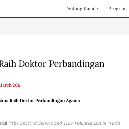
Tentang Kami
Program
Raih Doktor Perbandingan
March 2011
shna Raih Doktor Perbandingan Agama
dul “
The Spirit of Service and True Volunteerism in World