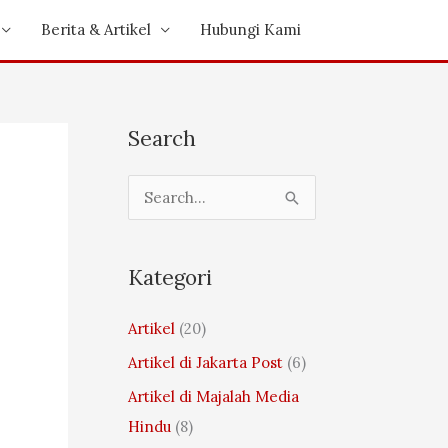
Berita & Artikel
Hubungi Kami
Search
S
e
a
Kategori
r
c
Artikel
(20)
h
Artikel di Jakarta Post
(6)
f
Artikel di Majalah Media
o
Hindu
(8)
r