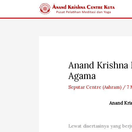
Skip
to
content
Anand Krishna 
Agama
Seputar Centre (Ashram)
/
7 
Anand Kri
Lewat disertasinya yang berju