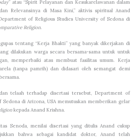
oday
” atau “Spirit Pelayanan dan Kesukarelawanan dalam
an Relevansinya di Masa Kini,” aktivis spiritual Anand
epartment of Religious Studies University of Sedona di
mparative Religion
.
gupas tentang “Kerja Bhakti” yang banyak dikerjakan di
ang dilakukan warga secara bersama-sama untuk untuk
gan, memperbaiki atau membuat fasilitas umum. Kerja
arela (tanpa pamrih) dan didasari oleh semangat demi
bersama.
dan telaah terhadap disertasi tersebut, Department of
 of Sedona di Arizona, USA memutuskan memberikan gelar
ligion
kepada Anand Krishna.
itas Senoda, menilai disertasi yang ditulis Anand cukup
jukkan bahwa sebagai kandidat doktor, Anand telah