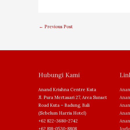
←
Previous Post
Hubungi Kami
Lin
Anand Krishna Centre Kuta
Anan
Jl. Pura Mertasari 27, Area Sunset
Anan
Road Kuta – Badung, Bali
Anan
(Sebelum Harris Hotel)
Anan
+62 822-3680-2742
Anan
+62 818-0530-8808
Jogl