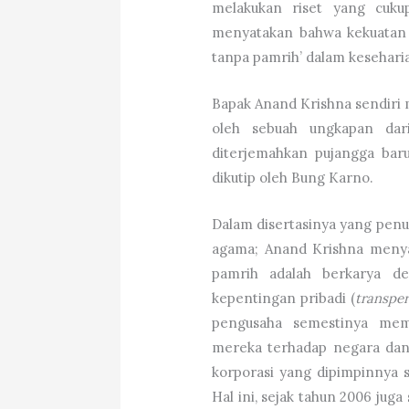
melakukan riset yang cukup 
menyatakan bahwa kekuatan di
tanpa pamrih’ dalam kesehari
Bapak Anand Krishna sendiri m
oleh sebuah ungkapan dar
diterjemahkan pujangga bar
dikutip oleh Bung Karno.
Dalam disertasinya yang penuh
agama; Anand Krishna meny
pamrih adalah berkarya d
kepentingan pribadi (
transpe
pengusaha semestinya me
mereka terhadap negara dan
korporasi yang dipimpinnya s
Hal ini, sejak tahun 2006 juga