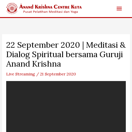
Skip
Main
to
content
Men
22 September 2020 | Meditasi &
Dialog Spiritual bersama Guruji
Anand Krishna
Live Streaming
/
21 September 2020