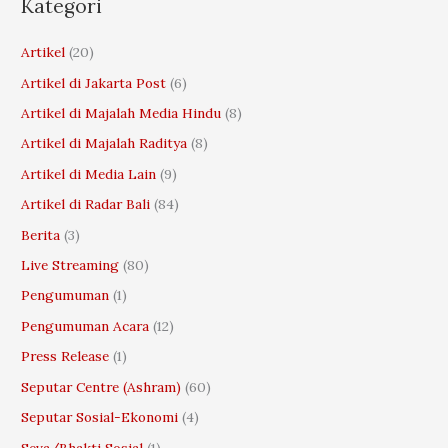
r
Kategori
c
Artikel
(20)
h
Artikel di Jakarta Post
(6)
f
o
Artikel di Majalah Media Hindu
(8)
r
Artikel di Majalah Raditya
(8)
:
Artikel di Media Lain
(9)
Artikel di Radar Bali
(84)
Berita
(3)
Live Streaming
(80)
Pengumuman
(1)
Pengumuman Acara
(12)
Press Release
(1)
Seputar Centre (Ashram)
(60)
Seputar Sosial-Ekonomi
(4)
Seva/Bhakti Sosial
(1)