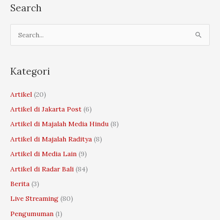
Search
S
e
a
r
Kategori
c
Artikel
(20)
h
Artikel di Jakarta Post
(6)
f
o
Artikel di Majalah Media Hindu
(8)
r
Artikel di Majalah Raditya
(8)
:
Artikel di Media Lain
(9)
Artikel di Radar Bali
(84)
Berita
(3)
Live Streaming
(80)
Pengumuman
(1)