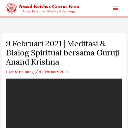
Skip
Main
to
content
Men
9 Februari 2021 | Meditasi &
Dialog Spiritual bersama Guruji
Anand Krishna
Live Streaming
/
9 February 2021