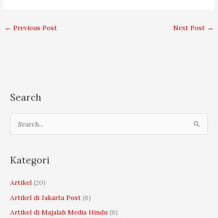
←
Previous Post
Next Post
→
Search
S
e
a
r
Kategori
c
Artikel
(20)
h
Artikel di Jakarta Post
(6)
f
o
Artikel di Majalah Media Hindu
(8)