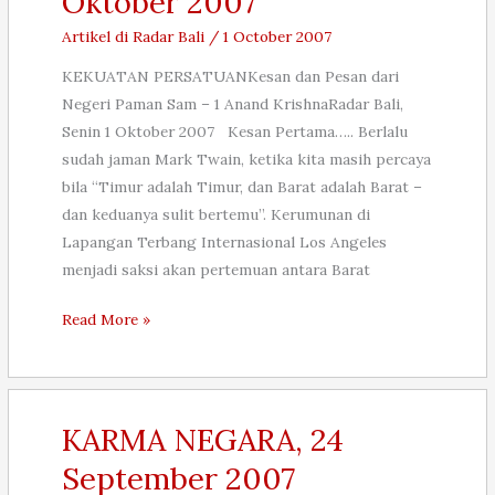
Oktober 2007
Artikel di Radar Bali
/
1 October 2007
KEKUATAN PERSATUANKesan dan Pesan dari
Negeri Paman Sam – 1 Anand KrishnaRadar Bali,
Senin 1 Oktober 2007 Kesan Pertama….. Berlalu
sudah jaman Mark Twain, ketika kita masih percaya
bila “Timur adalah Timur, dan Barat adalah Barat –
dan keduanya sulit bertemu”. Kerumunan di
Lapangan Terbang Internasional Los Angeles
menjadi saksi akan pertemuan antara Barat
KEKUATAN
Read More »
PERSATUAN
–
Kesan
dan
KARMA NEGARA, 24
Pesan
September 2007
dari