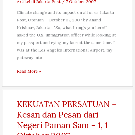
–
Artikel di Jakarta Post
/
7 October 2007
Kesan
Climate change and its impact on all of us Jakarta
dan
Post, Opinion – October 07, 2007 by Anand
Pesan
Krishna*, Jakarta "So, what brings you here?"
dari
asked the U.S. immigration officer while looking at
Negeri
my passport and eying my face at the same time. I
Paman
was at the Los Angeles International Airport, my
Sam
gateway into
–
2
Climate
Read More »
change
and
its
impact
KEKUATAN PERSATUAN –
on
Kesan dan Pesan dari
all
Negeri Paman Sam – 1, 1
of
us