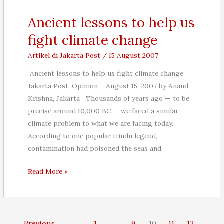
20
Agustus
Ancient lessons to help us
2007
fight climate change
Artikel di Jakarta Post
/
15 August 2007
Ancient lessons to help us fight climate change
Jakarta Post, Opinion – August 15, 2007 by Anand
Krishna, Jakarta Thousands of years ago — to be
precise around 10,000 BC — we faced a similar
climate problem to what we are facing today.
According to one popular Hindu legend,
contamination had poisoned the seas and
Ancient
Read More »
lessons
to
help
us
←
Previous
1
…
9
10
11
12