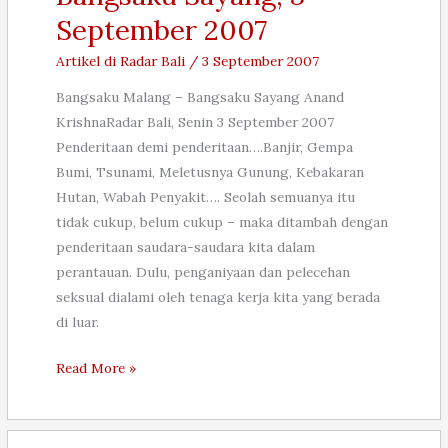
2007
September 2007
Artikel di Radar Bali
/
3 September 2007
Bangsaku Malang – Bangsaku Sayang Anand
KrishnaRadar Bali, Senin 3 September 2007
Penderitaan demi penderitaan….Banjir, Gempa
Bumi, Tsunami, Meletusnya Gunung, Kebakaran
Hutan, Wabah Penyakit…. Seolah semuanya itu
tidak cukup, belum cukup – maka ditambah dengan
penderitaan saudara-saudara kita dalam
perantauan. Dulu, penganiyaan dan pelecehan
seksual dialami oleh tenaga kerja kita yang berada
di luar.
Bangsaku
Read More »
Malang
–
Bangsaku