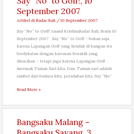
Say “No” to Golf!, 10
Terlupakan,
September 2007
17
September
Artikel di Radar Bali
/
10 September 2007
2007
Say “No” to Golf! Anand KrishnaRadar Bali, Senin 10
September 2007 Say “No” to Golf – bukan saja
karena Lapangan Golf yang hendak di bangun itu
berdekatan dengan kawasan Besakih yang
disucikan – tetapi juga karena Lapangan Golf
merusak Taman Sari kita. Dan, Taman sari adalah
simbol dari budaya kita, peradaban kita. Say “No”
Say
Read More »
“No”
to
Golf!,
10
Bangsaku Malang –
September
Bangsaku Sayang, 3