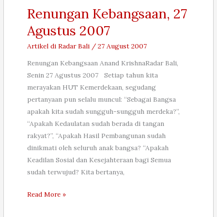
Sayang,
Renungan Kebangsaan, 27
3
Agustus 2007
September
2007
Artikel di Radar Bali
/
27 August 2007
Renungan Kebangsaan Anand KrishnaRadar Bali,
Senin 27 Agustus 2007 Setiap tahun kita
merayakan HUT Kemerdekaan, segudang
pertanyaan pun selalu muncul: “Sebagai Bangsa
apakah kita sudah sungguh-sungguh merdeka?”,
“Apakah Kedaulatan sudah berada di tangan
rakyat?”, “Apakah Hasil Pembangunan sudah
dinikmati oleh seluruh anak bangsa? “Apakah
Keadilan Sosial dan Kesejahteraan bagi Semua
sudah terwujud? Kita bertanya,
Renungan
Read More »
Kebangsaan,