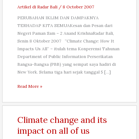
Artikel di Radar Bali
/
8 October 2007
PERUBAHAN IKLIM DAN DAMPAKNYA
TERHADAP KITA SEMUAKesan dan Pesan dari
Negeri Paman Sam – 2 Anand KrishnaRadar Bali,
Senin 8 Oktober 2007 “Climate Change: How It
Impacts Us All” – itulah tema Konperensi Tahunan
Department of Public Information Perserikatan
Bangsa-Bangsa (PBB) yang sempat saya hadiri di
New York. Selama tiga hari sejak tanggal 5 […]
PERUBAHAN
Read More »
IKLIM
DAN
DAMPAKNYA
TERHADAP
Climate change and its
KITA
impact on all of us
SEMUA