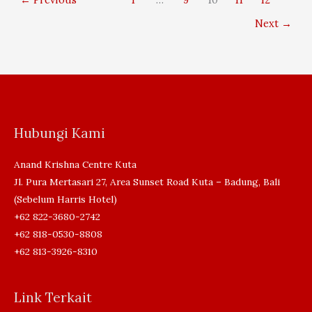
fight
Next
→
climate
change
Hubungi Kami
Anand Krishna Centre Kuta
Jl. Pura Mertasari 27, Area Sunset Road Kuta – Badung, Bali
(Sebelum Harris Hotel)
+62 822-3680-2742
+62 818-0530-8808
+62 813-3926-8310
Link Terkait