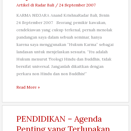
Negeri
Artikel di Radar Bali
/
24 September 2007
Paman
KARMA NEGARA Anand KrishnaRadar Bali, Senin
Sam
24 September 2007 Seorang pemikir kawakan,
–
cendekiawan yang cukup terkenal, pernah menolak
1,
pandangan saya dalam sebuah seminar, hanya
1
karena saya menggunakan “Hukum Karma” sebagai
Oktober
landasan untuk menjelaskan sesuatu. “Itu adalah
2007
Hukum menurut Teologi Hindu dan Buddhis, tidak
bersifat universal. Janganlah dikaitkan dengan
perkara non Hindu dan non Buddhis!”
KARMA
Read More »
NEGARA,
24
September
2007
PENDIDIKAN – Agenda
Penting yang Terlupakan,